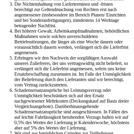
Die Nichteinhaltung von Lieferterminen und -fristen
berechtigt zur Geltendmachung von Rechten erst nach
angemessener (insbesondere im Bereich Planen/ Einrichten
und bei Sonderanfertigungen), mindestens 14 Werktage
betragender Nachfrist.
Bei höherer Gewalt, Arbeitskampfmaßnahmen, behördlichen
Maßnahmen sowie solchen unverschuldeten
Betriebsstörungen, die länger als eine Woche dauern oder
voraussichtlich dauern werden, verlängert sich die Lieferfrist
angemessen.
Erbringen wir den Nachweis der sorgfältigen Auswahl
unseres Zulieferers, der uns vertragswidrig nicht beliefert, so
verlängert sich die Lieferfrist angemessen, sofern uns keine
Ersatzbeschaffung zuzumuten ist. Im Falle der Unmöglichkeit
der Belieferung durch den Lieferanten sind wir berechtigt,
vom Vertrag zurückzutreten.
Schadensersatzansprüche bei Leistungsverzug oder
Unmöglichkeit beschränken sich auf den Ersatz
nachgewiesener Mehrkosten (Deckungskauf auf Basis dreier
Vergleichsangebote). Darüberhinausgehende
Schadensersatzansprüche sind ausgeschlossen. In Fällen des
auf leichte Fahrlässigkeit beruhenden Verzugs haften wir auf
0,5% des Wertes der Lieferung je Kalenderwoche, höchstens
aber auf 5% des Wertes der Lieferung.
Wir sind aus betrieblichen Gründen zur Teillieferung